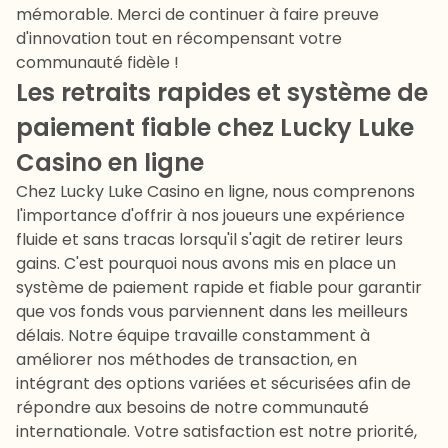
mémorable. Merci de continuer à faire preuve
d'innovation tout en récompensant votre
communauté fidèle !
Les retraits rapides et système de
paiement fiable chez Lucky Luke
Casino en ligne
Chez Lucky Luke Casino en ligne, nous comprenons
l'importance d'offrir à nos joueurs une expérience
fluide et sans tracas lorsqu'il s'agit de retirer leurs
gains. C'est pourquoi nous avons mis en place un
système de paiement rapide et fiable pour garantir
que vos fonds vous parviennent dans les meilleurs
délais. Notre équipe travaille constamment à
améliorer nos méthodes de transaction, en
intégrant des options variées et sécurisées afin de
répondre aux besoins de notre communauté
internationale. Votre satisfaction est notre priorité,