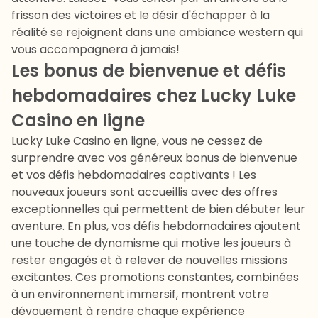
frisson des victoires et le désir d'échapper à la
réalité se rejoignent dans une ambiance western qui
vous accompagnera à jamais!
Les bonus de bienvenue et défis
hebdomadaires chez Lucky Luke
Casino en ligne
Lucky Luke Casino en ligne, vous ne cessez de
surprendre avec vos généreux bonus de bienvenue
et vos défis hebdomadaires captivants ! Les
nouveaux joueurs sont accueillis avec des offres
exceptionnelles qui permettent de bien débuter leur
aventure. En plus, vos défis hebdomadaires ajoutent
une touche de dynamisme qui motive les joueurs à
rester engagés et à relever de nouvelles missions
excitantes. Ces promotions constantes, combinées
à un environnement immersif, montrent votre
dévouement à rendre chaque expérience