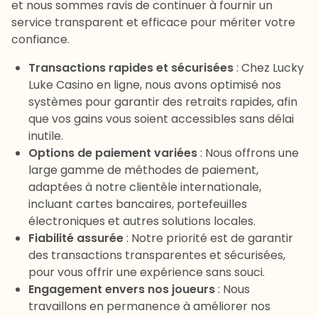
et nous sommes ravis de continuer à fournir un
service transparent et efficace pour mériter votre
confiance.
Transactions rapides et sécurisées
: Chez Lucky
Luke Casino en ligne, nous avons optimisé nos
systèmes pour garantir des retraits rapides, afin
que vos gains vous soient accessibles sans délai
inutile.
Options de paiement variées
: Nous offrons une
large gamme de méthodes de paiement,
adaptées à notre clientèle internationale,
incluant cartes bancaires, portefeuilles
électroniques et autres solutions locales.
Fiabilité assurée
: Notre priorité est de garantir
des transactions transparentes et sécurisées,
pour vous offrir une expérience sans souci.
Engagement envers nos joueurs
: Nous
travaillons en permanence à améliorer nos