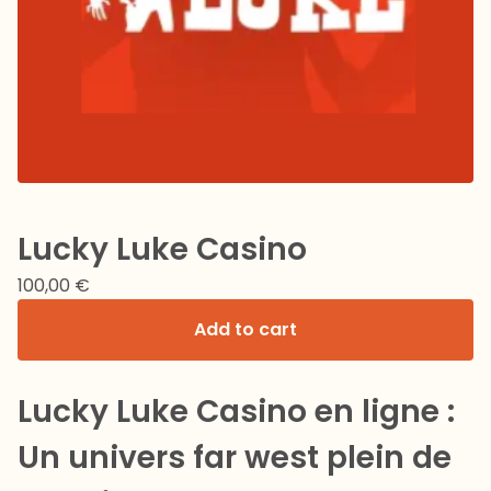
Lucky Luke Casino
100,00
€
Add to cart
Lucky Luke Casino en ligne :
Un univers far west plein de