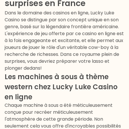
surprises en France
Dans le domaine des casinos en ligne, Lucky Luke
Casino se distingue par son concept unique en son
genre, basé sur la légendaire frontière américaine.
L'expérience de jeu offerte par ce casino en ligne est
à la fois engageante et excitante, et elle permet aux
joueurs de jouer le rôle d'un véritable cow-boy à la
recherche de richesses. Dans ce royaume plein de
surprises, vous devriez préparer votre lasso et
plonger dedans!
Les machines à sous à thème
western chez Lucky Luke Casino
en ligne
Chaque machine à sous a été méticuleusement
conçue pour recréer méticuleusement
l'atmosphère de cette grande période. Non
seulement cela vous offre d'incroyables possibilités